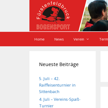
Zum
Inhalt
springen
Home
News
Verein
Term
Neueste Beiträge
5. Juli – 42.
Raiffeisenturnier in
Sittenbach
4. Juli – Vereins-Spaß-
Turnier