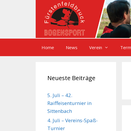
Zum
Inhalt
springen
Home
News
Verein
Term
Neueste Beiträge
5. Juli – 42.
Raiffeisenturnier in
Sittenbach
4. Juli – Vereins-Spaß-
Turnier