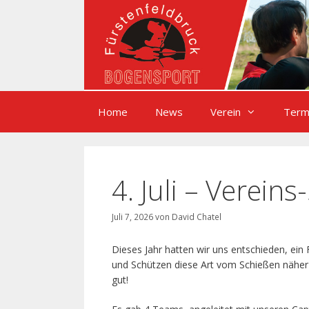
Zum
Inhalt
springen
Home
News
Verein
Term
4. Juli – Verein
Juli 7, 2026
von
David Chatel
Dieses Jahr hatten wir uns entschieden, ein 
und Schützen diese Art vom Schießen näher z
gut!