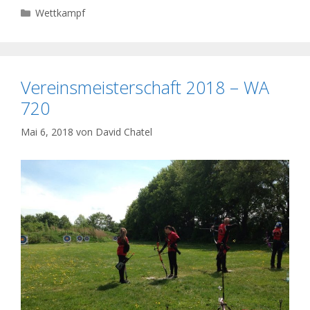
Kategorien
Wettkampf
Vereinsmeisterschaft 2018 – WA
720
Mai 6, 2018
von
David Chatel