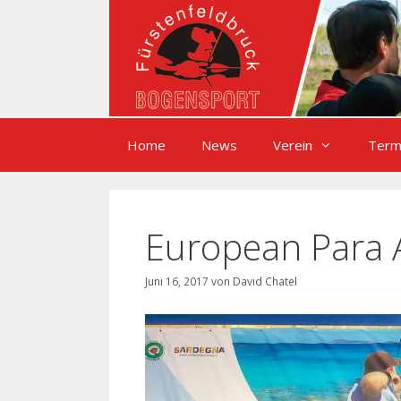
Zum
Inhalt
springen
Home
News
Verein
Term
European Para A
Juni 16, 2017
von
David Chatel