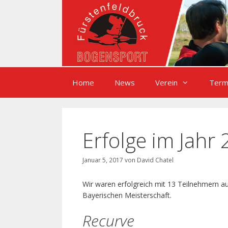
Zum
Inhalt
springen
Home
News
Verein
Term
Erfolge im Jahr
Januar 5, 2017
von
David Chatel
Wir waren erfolgreich mit 13 Teilnehmern a
Bayerischen Meisterschaft.
Recurve